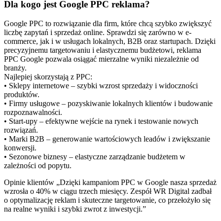
Dla kogo jest Google PPC reklama?
Google PPC to rozwiązanie dla firm, które chcą szybko zwiększyć
liczbę zapytań i sprzedaż online. Sprawdzi się zarówno w e-
commerce, jak i w usługach lokalnych, B2B oraz startupach. Dzięki
precyzyjnemu targetowaniu i elastycznemu budżetowi, reklama
PPC Google pozwala osiągać mierzalne wyniki niezależnie od
branży.
Najlepiej skorzystają z PPC:
• Sklepy internetowe – szybki wzrost sprzedaży i widoczności
produktów.
• Firmy usługowe – pozyskiwanie lokalnych klientów i budowanie
rozpoznawalności.
• Start-upy – efektywne wejście na rynek i testowanie nowych
rozwiązań.
• Marki B2B – generowanie wartościowych leadów i zwiększanie
konwersji.
• Sezonowe biznesy – elastyczne zarządzanie budżetem w
zależności od popytu.
Opinie klientów
„Dzięki kampaniom PPC w Google nasza sprzedaż
wzrosła o 40% w ciągu trzech miesięcy. Zespół WR Digital zadbał
o optymalizację reklam i skuteczne targetowanie, co przełożyło się
na realne wyniki i szybki zwrot z inwestycji.”