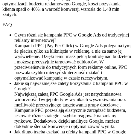
optymalizacji budżetu reklamowego Google, koszt pozyskania
klienta spadł o 40%, a wartość konwersji wzrosła do 1,48 mln
złotych.
FAQ
Czym różni się kampania PPC w Google Ads od tradycyjnej
reklamy internetowej?
Kampania PPC (Pay Per Click) w Google Ads polega na tym,
że płacisz tylko za kliknięcia w reklamę, a nie za samo jej
wyświetlenie. Dzięki temu masz pełną kontrolę nad budżetem
i możesz precyzyjnie targetować odbiorców. W
przeciwieństwie do tradycyjnych form reklamy online, PPC
pozwala szybko mierzyć skuteczność działań i
optymalizować kampanię w czasie rzeczywistym.
Jakie są najważniejsze zalety korzystania z kampanii PPC w
Google?
Największą zaletą PPC Google Ads jest natychmiastowa
widoczność Twojej oferty w wynikach wyszukiwania oraz
możliwość precyzyjnego targetowania grupy docelowej.
Kampanie PPC pozwalają elastycznie zarządzać budżetem,
testować różne strategie i szybko reagować na zmiany
rynkowe. Dodatkowo, dzięki analityce Google, możesz
dokładnie śledzić konwersje i optymalizować wyniki.
Jak długo trzeba czekać na efekty kampanii PPC w Google