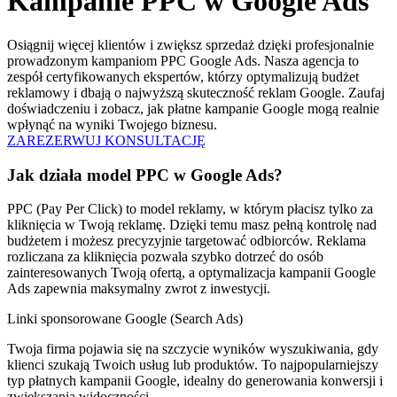
Kampanie PPC w Google Ads
Osiągnij więcej klientów i zwiększ sprzedaż dzięki profesjonalnie
prowadzonym kampaniom PPC Google Ads. Nasza agencja to
zespół certyfikowanych ekspertów, którzy optymalizują budżet
reklamowy i dbają o najwyższą skuteczność reklam Google. Zaufaj
doświadczeniu i zobacz, jak płatne kampanie Google mogą realnie
wpłynąć na wyniki Twojego biznesu.
ZAREZERWUJ KONSULTACJĘ
Jak działa model PPC w Google Ads?
PPC (Pay Per Click) to model reklamy, w którym płacisz tylko za
kliknięcia w Twoją reklamę. Dzięki temu masz pełną kontrolę nad
budżetem i możesz precyzyjnie targetować odbiorców. Reklama
rozliczana za kliknięcia pozwala szybko dotrzeć do osób
zainteresowanych Twoją ofertą, a optymalizacja kampanii Google
Ads zapewnia maksymalny zwrot z inwestycji.
Linki sponsorowane Google (Search Ads)
Twoja firma pojawia się na szczycie wyników wyszukiwania, gdy
klienci szukają Twoich usług lub produktów. To najpopularniejszy
typ płatnych kampanii Google, idealny do generowania konwersji i
zwiększania widoczności.