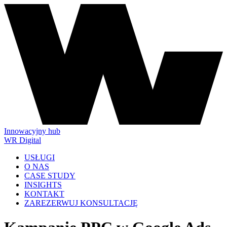
Innowacyjny hub
WR Digital
USŁUGI
O NAS
CASE STUDY
INSIGHTS
KONTAKT
ZAREZERWUJ KONSULTACJĘ